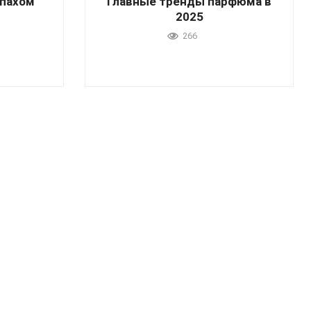
апахом
Главные тренды парфюма в
2025
266