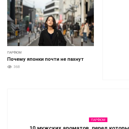
ПАРФЮМ
Почему японки почти не пахнут
368
ПАРФЮМ
10 мужских ароматов, перед которы