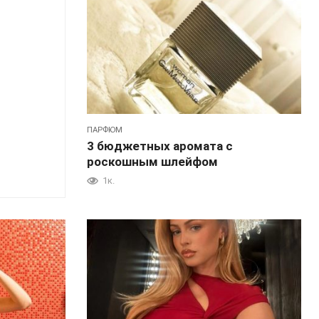
ПАРФЮМ
3 бюджетных аромата с
роскошным шлейфом
1к.