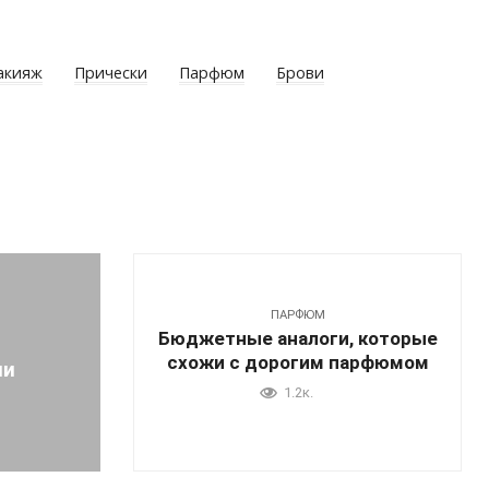
акияж
Прически
Парфюм
Брови
ПАРФЮМ
Бюджетные аналоги, которые
схожи с дорогим парфюмом
ии
1.2к.