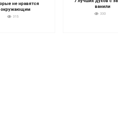
7 лучших духов с з
орые не нравятся
ванили
окружающим
330
315