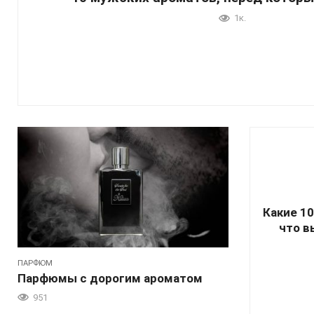
1к.
Какие 1
что в
ПАРФЮМ
Парфюмы с дорогим ароматом
951