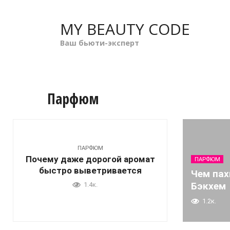
Перейти
к
MY BEAUTY CODE
контенту
Ваш бьюти-эксперт
Парфюм
ПАРФЮМ
Почему даже дорогой аромат
ПАРФЮМ
быстро выветривается
Чем пах
Бэкхем
1.4к.
1.2к.