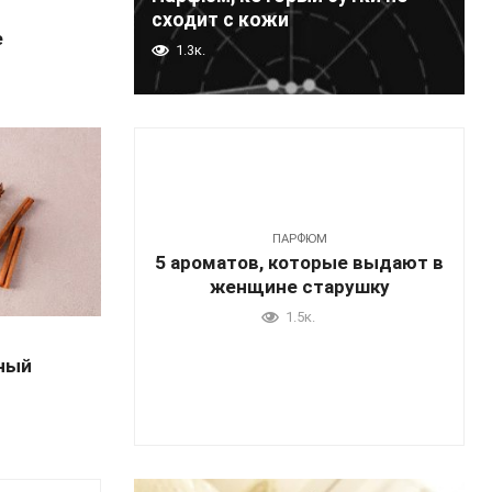
сходит с кожи
е
1.3к.
ПАРФЮМ
5 ароматов, которые выдают в
женщине старушку
1.5к.
ьный