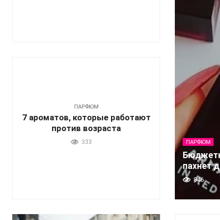
ПАРФЮМ
7 ароматов, которые работают
против возраста
333
ПАРФЮМ
Бюджетн
пахнет 
846