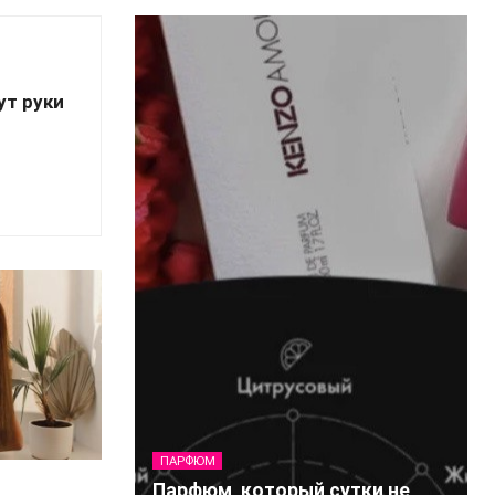
ут руки
ПАРФЮМ
Парфюм, который сутки не