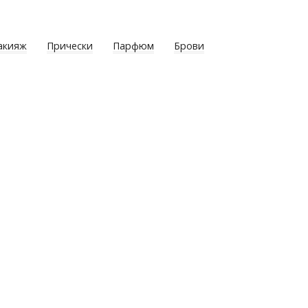
акияж
Прически
Парфюм
Брови