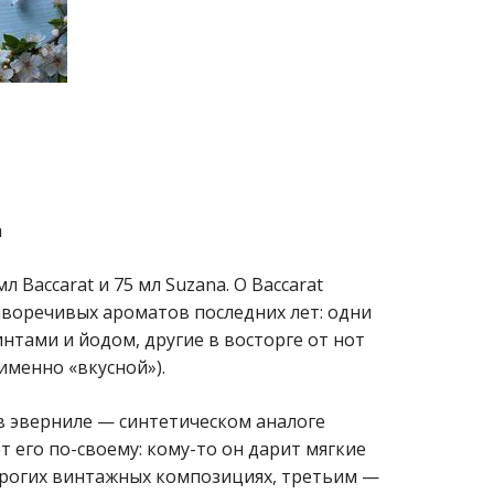
а
 Baccarat и 75 мл Suzana. О Baccarat
иворечивых ароматов последних лет: одни
нтами и йодом, другие в восторге от нот
именно «вкусной»).
в эверниле — синтетическом аналоге
 его по-своему: кому-то он дарит мягкие
строгих винтажных композициях, третьим —