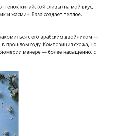
оттенок китайской сливы (на мой вкус,
ик и жасмин. База создает теплое,
накомиться с его арабским двойником —
ке в прошлом году. Композиция схожа, но
рфюмерии манере — более насыщенно, с