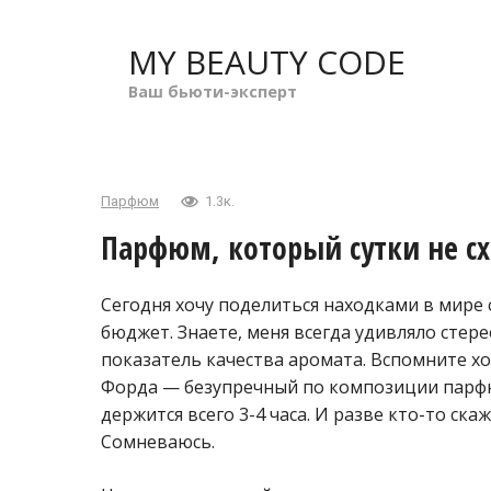
Перейти
к
MY BEAUTY CODE
контенту
Ваш бьюти-эксперт
Парфюм
1.3к.
Парфюм, который сутки не сх
Сегодня хочу поделиться находками в мире
бюджет. Знаете, меня всегда удивляло стер
показатель качества аромата. Вспомните 
Форда — безупречный по композиции парфю
держится всего 3-4 часа. И разве кто-то ска
Сомневаюсь.