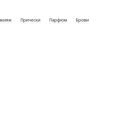
акияж
Прически
Парфюм
Брови