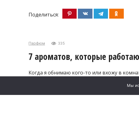
Поделиться:
Парфюм
335
7 ароматов, которые работаю
Когда я обнимаю кого-то или вхожу в комн
духов и сохраняют это впечатление в памят
Мы ис
восхищенные вопросы о том, какой парфюм я
чтобы при упоминании моего имени у окру
дамы преклонного возраста.
«Аромат имеет такое же значение для стиля,
большее. Личный парфюм — это часть прои
сыграть как положительную, так и отрица