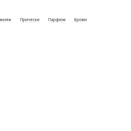
акияж
Прически
Парфюм
Брови