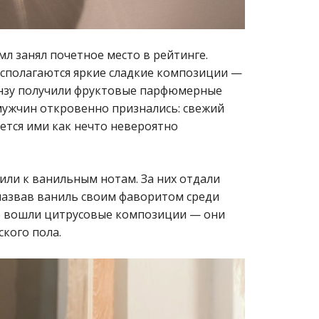
0мл занял почетное место в рейтинге.
асполагаются яркие сладкие композиции —
онзу получили фруктовые парфюмерные
мужчин откровенно признались: свежий
тся ими как нечто невероятно
ли к ванильным нотам. За них отдали
 назвав ваниль своим фаворитом среди
же вошли цитрусовые композиции — они
кого пола.