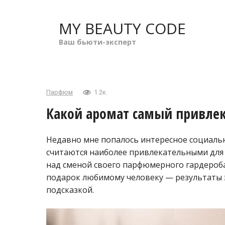
Перейти
к
MY BEAUTY CODE
контенту
Ваш бьюти-эксперт
Парфюм
1.2к.
Какой аромат самый привле
Недавно мне попалось интересное социальн
считаются наиболее привлекательными для
над сменой своего парфюмерного гардероб
подарок любимому человеку — результаты э
подсказкой.