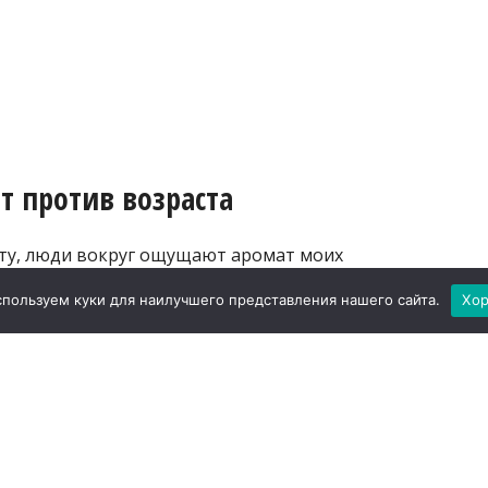
т против возраста
ату, люди вокруг ощущают аромат моих
и. Согласитесь, приятно слышать
пользуем куки для наилучшего представления нашего сайта.
Хо
 использую. Но вряд ли мне хочется,
жающих возникал образ консервативной
 как и внешний вид, а порой даже
зводимого впечатления, способного
тельную роль. Это действительно мощный