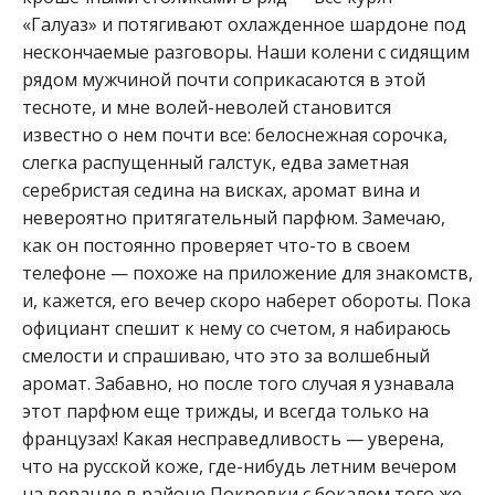
«Галуаз» и потягивают охлажденное шардоне под
нескончаемые разговоры. Наши колени с сидящим
рядом мужчиной почти соприкасаются в этой
тесноте, и мне волей-неволей становится
известно о нем почти все: белоснежная сорочка,
слегка распущенный галстук, едва заметная
серебристая седина на висках, аромат вина и
невероятно притягательный парфюм. Замечаю,
как он постоянно проверяет что-то в своем
телефоне — похоже на приложение для знакомств,
и, кажется, его вечер скоро наберет обороты. Пока
официант спешит к нему со счетом, я набираюсь
смелости и спрашиваю, что это за волшебный
аромат. Забавно, но после того случая я узнавала
этот парфюм еще трижды, и всегда только на
французах! Какая несправедливость — уверена,
что на русской коже, где-нибудь летним вечером
на веранде в районе Покровки с бокалом того же