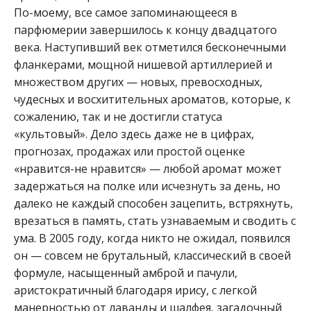
По-моему, все самое запоминающееся в
парфюмерии завершилось к концу двадцатого
века. Наступивший век отметился бесконечными
фланкерами, мощной нишевой артиллерией и
множеством других — новых, превосходных,
чудесных и восхитительных ароматов, которые, к
сожалению, так и не достигли статуса
«культовый». Дело здесь даже не в цифрах,
прогнозах, продажах или простой оценке
«нравится-не нравится» — любой аромат может
задержаться на полке или исчезнуть за день, но
далеко не каждый способен зацепить, встряхнуть,
врезаться в память, стать узнаваемым и сводить с
ума. В 2005 году, когда никто не ожидал, появился
он — совсем не брутальный, классический в своей
формуле, насыщенный амброй и пачули,
аристократичный благодаря ирису, с легкой
манерностью от лаванды и шалфея, загадочный