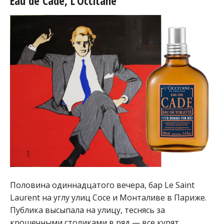
Eau de Cade, L’Occitane
Половина одиннадцатого вечера, бар Le Saint
Laurent на углу улиц Сосе и Монталиве в Париже.
Публика высыпала на улицу, теснясь за
крошечными столиками в ряд — все курят