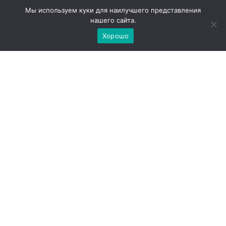
окрашивание 2025
Мы используем куки для наилучшего представления
нашего сайта.
Новый голливудский тренд — оттенок
Хорошо
миндального молока, который запустила Линдси
Лохан. Я побеседовала с экспертом по
окрашиваниям Илоной Сазоновой, чтобы узнать
все тонкости нового цвета сезона.
Весенний бьюти-мир буквально влюбился в
Almond Milk — окрашивание, покорившее сердца
поклонниц мягкого, теплого блонда с
натуральным подтоном. Оно очаровывает
деликатным сочетанием кремовых и молочных
оттенков, продолжая тренд на естественность с
многогранной глубиной. Помните, как недавно мы
восхищались «балеарским» блондом, навевающим
воспоминания о морском бризе? А до этого
пробовали повторить приглушенный светлый