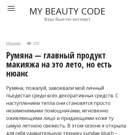
Перейти
MY BEAUTY CODE
к
контенту
Ваш бьюти-эксперт
Макияж
202
Румяна — главный продукт
макияжа на это лето, но есть
нюанс
Румяна, пожалуй, завоевали мой личный
пьедестал среди всех декоративных средств. С
наступлением тепла они становятся просто
незаменимыми помощниками, мгновенно
оживляющими лицо и придающими коже ту
самую летнюю свежесть. В этом сезоне я открыла
для себя удивительную технику sundae blush –