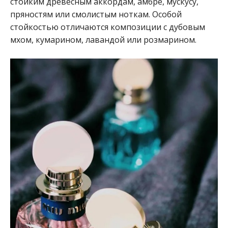
стойким древесным аккордам, амбре, мускусу,
пряностям или смолистым ноткам. Особой
стойкостью отличаются композиции с дубовым
мхом, кумарином, лавандой или розмарином.