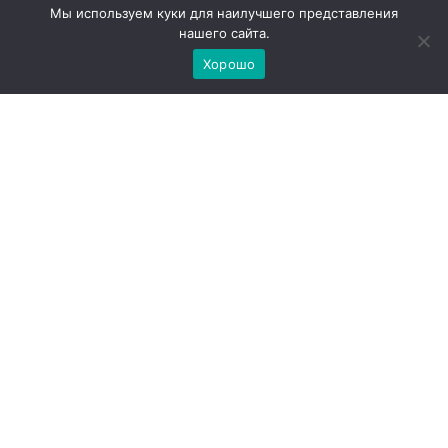
Мы используем куки для наилучшего представления
современном рынке.
нашего сайта.
Хорошо
«Механизмы восприятия нашего обоняния
поистине загадочны, и каждый аромат
требует индивидуального подхода. Не стоит
бояться сложных нот — лучше
экспериментировать, пробовать разные
композиции и, особенно перед важными
встречами, задавать себе вопрос: насколько
уместно я буду звучать в этом контексте?», —
подчеркивает парфюмерный эксперт. Я
полностью разделяю эту мысль — порой даже
самый роскошный аромат может оказаться
неуместным, если не соответствует ситуации.