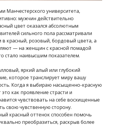
ми Манчестерского университета,
уитивно: мужчин действительно
асный цвет оказался абсолютным
авителей сильного пола рассматривали
в красный, розовый, бордовый цвета, а
тляют — на женщин с красной помадой
то стало наивысшим показателем.
алловый, яркий алый или глубокий
ние, которое транслирует миру вашу
ость. Когда я выбираю насыщенно-красную
это как проявление страсти и
нравится чувствовать на себе восхищенные
ть свою чувственную сторону.
ный красный оттенок способен помочь
уквально преобразиться, раскрыв более