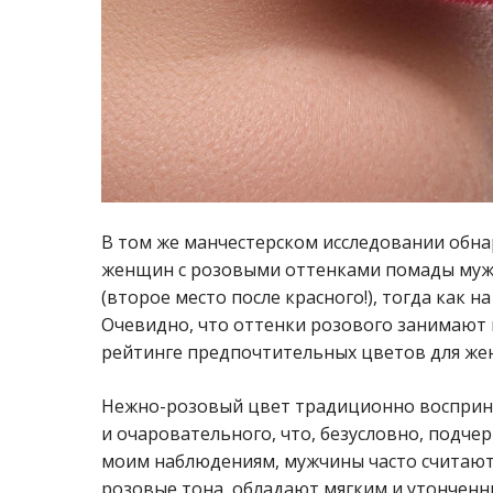
В том же манчестерском исследовании обна
женщин с розовыми оттенками помады мужч
(второе место после красного!), тогда как н
Очевидно, что оттенки розового занимают 
рейтинге предпочтительных цветов для жен
Нежно-розовый цвет традиционно восприни
и очаровательного, что, безусловно, подче
моим наблюдениям, мужчины часто считаю
розовые тона, обладают мягким и утонченн