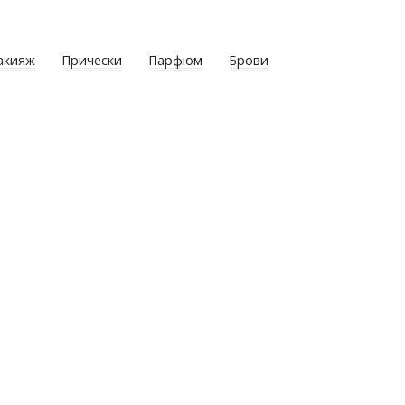
акияж
Прически
Парфюм
Брови