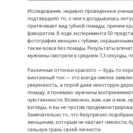
Исследование, недавно проведенное учены
подтвердило то, о чем я догадывалась инт
притягивает вид губной помады, причем кр
фаворитом. В ходе эксперимента 50 предст
фотографии женщин с губами, окрашенными 
также вовсе без помады. Результаты впеча
мужчины смотрели в среднем 7,3 секунды, ч
Различные оттенки красного — будь то кор
винтажный тон — это всегда смелое заявле
уверенность, а порой даже некоторую дерз
помаду, я понимаю: мужчины воспринимают 
чувственности. Возможно, вам, как и мне, 
взгляды, и вы не против продемонстрирова
Замечательно то, что безупречно подобран
женщинам, которым не хватает смелости, б
сильную грань своей личности.