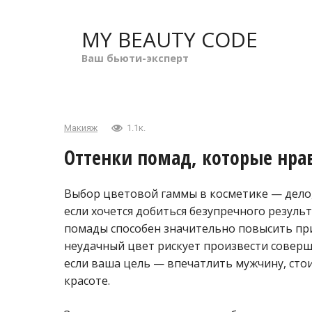
Перейти
к
MY BEAUTY CODE
контенту
Ваш бьюти-эксперт
Макияж
1.1к.
Оттенки помад, которые нр
Выбор цветовой гаммы в косметике — дело
если хочется добиться безупречного резул
помады способен значительно повысить пр
неудачный цвет рискует произвести совер
если ваша цель — впечатлить мужчину, сто
красоте.