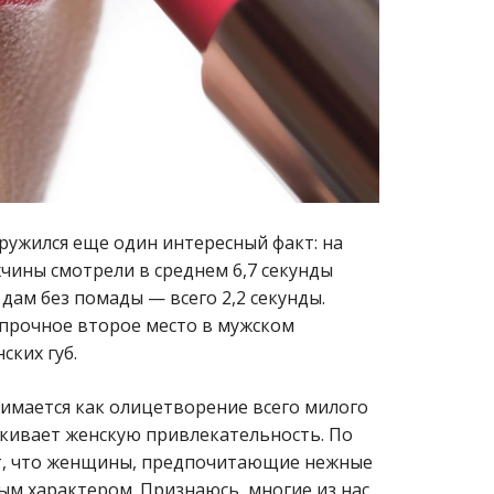
ружился еще один интересный факт: на
ины смотрели в среднем 6,7 секунды
а дам без помады — всего 2,2 секунды.
прочное второе место в мужском
ских губ.
мается как олицетворение всего милого
ркивает женскую привлекательность. По
т, что женщины, предпочитающие нежные
ым характером. Признаюсь, многие из нас