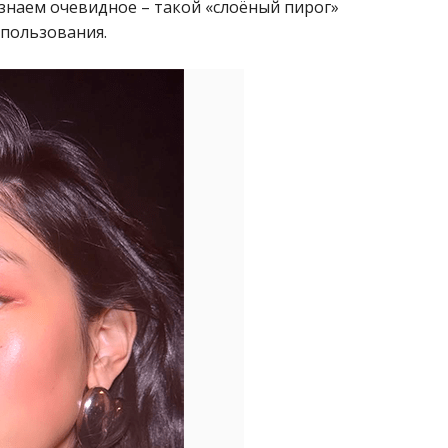
изнаем очевидное – такой «слоёный пирог»
спользования.