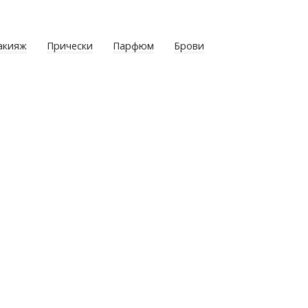
акияж
Прически
Парфюм
Брови