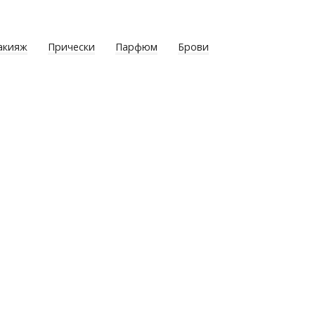
акияж
Прически
Парфюм
Брови