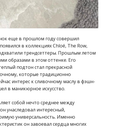
енок еще в прошлом году совершил
оявился в коллекциях Chloé, The Row,
 подхватили трендсеттеры. Прошлым летом
ми образами в этом оттенке. Его
теплый подтон стал прекрасной
очному, которые традиционно
йчас интерес к сливочному маслу в фэшн-
шел в маникюрное искусство.
вляет собой нечто среднее между
он унаследовал интересный,
оримую универсальность. Именно
ктеристик он завоевал сердца многих