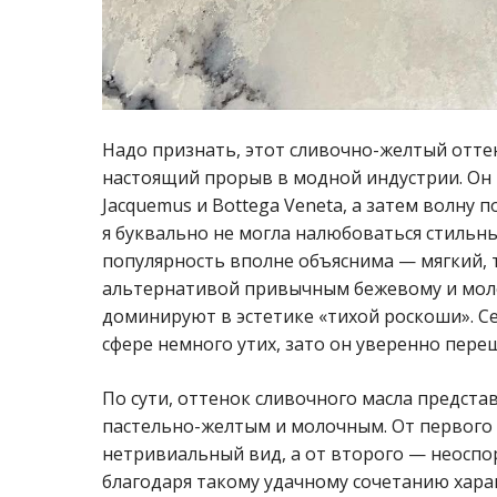
Надо признать, этот сливочно-желтый отт
настоящий прорыв в модной индустрии. Он п
Jacquemus и Bottega Veneta, а затем волну
я буквально не могла налюбоваться стильны
популярность вполне объяснима — мягкий, 
альтернативой привычным бежевому и мол
доминируют в эстетике «тихой роскоши». Се
сфере немного утих, зато он уверенно пере
По сути, оттенок сливочного масла предста
пастельно-желтым и молочным. От первого 
нетривиальный вид, а от второго — неосп
благодаря такому удачному сочетанию хара