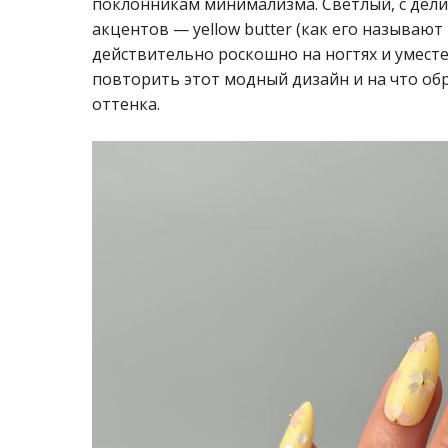
поклонникам минимализма. Светлый, с дели
акцентов — yellow butter (как его называю
действительно роскошно на ногтях и уместен
повторить этот модный дизайн и на что о
оттенка.