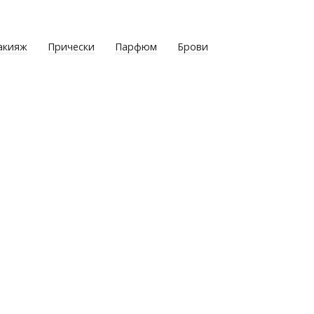
акияж
Прически
Парфюм
Брови