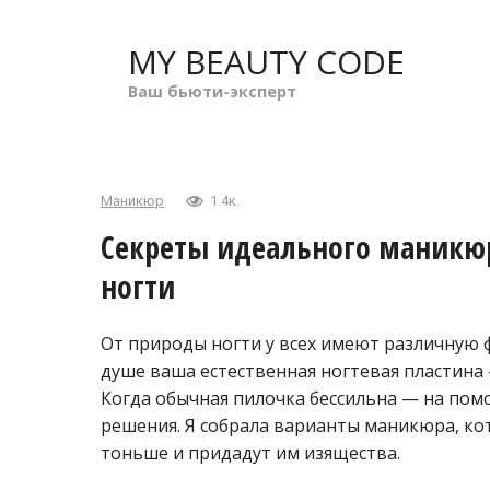
Перейти
к
MY BEAUTY CODE
контенту
Ваш бьюти-эксперт
Маникюр
1.4к.
Секреты идеального маникюр
ногти
От природы ногти у всех имеют различную ф
душе ваша естественная ногтевая пластина
Когда обычная пилочка бессильна — на по
решения. Я собрала варианты маникюра, ко
тоньше и придадут им изящества.