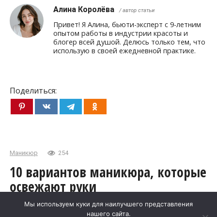
Алина Королёва
/ автор статьи
Привет! Я Алина, бьюти-эксперт с 9-летним
опытом работы в индустрии красоты и
блогер всей душой. Делюсь только тем, что
использую в своей ежедневной практике.
Поделиться:
Маникюр
254
10 вариантов маникюра, которые
освежают руки
Мы используем куки для наилучшего представления
Я всегда считала, что подбор маникюра после 50
нашего сайта.