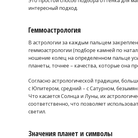
Это простой способ подбора оттенка для м
интересный подход.
Геммоастрология
В астрологии за каждым пальцем закреплен
геммоастрологии (подборе камней по натал
ношение колец на определенном пальце ус
планеты, точнее – качества, которые она пр
Согласно астрологической традиции, большо
с Юпитером, средний – с Сатурном, безымян
Что касается Солнца и Луны, их астрологиче
соответственно, что позволяет использоват
светил.
Значения планет и символы