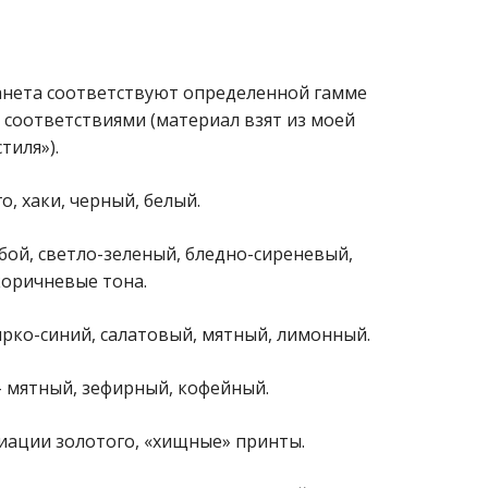
анета соответствуют определенной гамме
соответствиями (материал взят из моей
тиля»).
о, хаки, черный, белый.
убой, светло-зеленый, бледно-сиреневый,
коричневые тона.
ярко-синий, салатовый, мятный, лимонный.
 – мятный, зефирный, кофейный.
риации золотого, «хищные» принты.