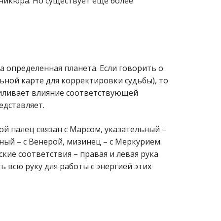
аникюра. Но существует еще более
а определенная планета. Если говорить о
ьной карте для корректировки судьбы), то
иливает влияние соответствующей
едставляет.
й палец связан с Марсом, указательный –
ный – с Венерой, мизинец – с Меркурием.
ские соответствия – правая и левая рука
ь всю руку для работы с энергией этих