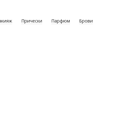
акияж
Прически
Парфюм
Брови