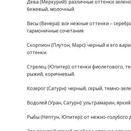
Дева (Меркурий): различные оттенки зеленог
бежевый, молочный.
Весы (Венера): все нежные оттенки – серебр
гармоничные сочетания.
Скорпион (Плутон, Марс): черный и его вар
оттенки.
Стрелец (Юпитер): оттенки фиолетового, т
рыжий, коричневый.
Козерог (Сатурн): черный, серый, темно-зел
Водолей (Уран, Сатурн): ультрамарин, ярки
Рыбы (Нептун, Юпитер): от нежно-голубого д