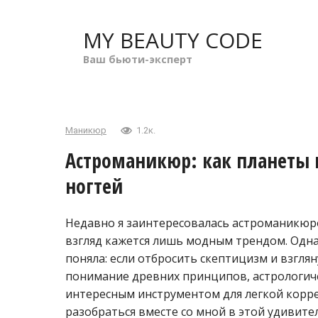
Перейти
к
MY BEAUTY CODE
контенту
Ваш бьюти-эксперт
Маникюр
1.2к.
Астроманикюр: как планеты в
ногтей
Недавно я заинтересовалась астроманикюр
взгляд кажется лишь модным трендом. Однак
поняла: если отбросить скептицизм и взглян
понимание древних принципов, астрологич
интересным инструментом для легкой корр
разобраться вместе со мной в этой удивите