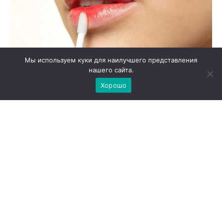
Мы используем куки для наилучшего представления
нашего сайта.
Хорошо
Молодым девушкам эксперт предлагает
интересную технику — сначала нанести на губы
светлый оттенок, а затем добавить более темный
тон в центр губ и на контур верхней губы. Я
попробовала этот прием на своей племяннице —
результат превзошел ожидания! Такое
комбинирование создает естественную игру
теней и визуально придает губам