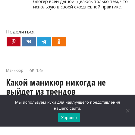
блогер всей душой. Делюсь только тем, что
использую в своей ежедневной практике.
Поделиться:
Маникюр
1.4к.
Какой маникюр никогда не
выйдет из трендов
Мы используем куки для наилучшего представления
Модные тенденции в макияже, прическах, одежде
нашего сайта.
и маникюре постоянно меняются от сезона к
Хорошо
сезону. Однако существуют классические
варианты, которые останутся актуальными даже