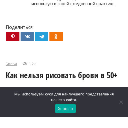
использую в своей ежедневной практике.
Поделиться:
Брови
1.2к.
Как нельзя рисовать брови в 50+
Я недавно пообщалась с профессиональным
Мы используем куки для наилучшего представления
визажистом о том, как брови способны полностью
нашего сайта.
преобразить женское лицо — от этого разговора
Хорошо
у меня буквально открылись глаза на многие
вещи.