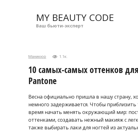
Перейти
к
MY BEAUTY CODE
контенту
Ваш бьюти-эксперт
Маникюр
1.1к.
10 самых-самых оттенков дл
Pantone
Весна официально пришла в нашу страну, хо
немного задерживается. Чтобы приблизить т
время начать менять окружающий мир: пос
оттенками, создавать нежный макияж с лег
также выбирать лаки для ногтей из актуаль