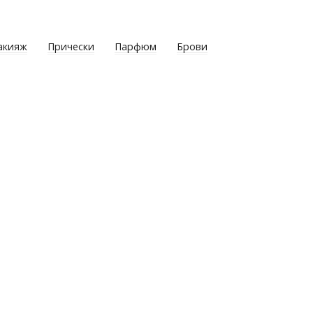
акияж
Прически
Парфюм
Брови